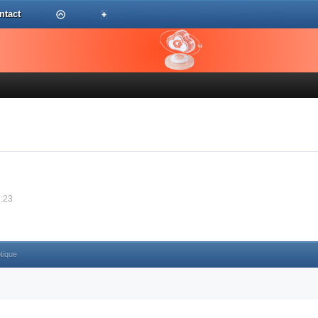
ntact
5:23
otique