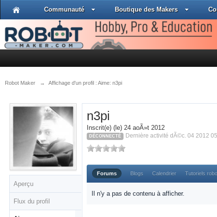
Communauté
Boutique des Makers
Co
Robot Maker
→
Affichage d'un profil : Aime: n3pi
n3pi
Inscrit(e) (le) 24 aoÃ»t 2012
Dernière activité dÃ©c. 04 2012 0
DÉCONNECTÉ
Forums
Blogs
Calendrier
Tutoriels rob
Aperçu
Il n'y a pas de contenu à afficher.
Flux du profil