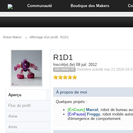
Communauté
Boutique des Makers
Co
Robot Maker
→
Affichage d'un profil : R1D1
R1D1
Inscrit(e) (le) 09 juil. 2012
Dernière activité mai 21 2026 04:3
DÉCONNECTÉ
À propos de moi
Aperçu
Quelques projets :
Flux du profil
[EnCours]
Marcel
, robot de bureau a
[EnPause]
Froggy
, robot mobile auto
Aime
d'émergence de comportement.
Amis