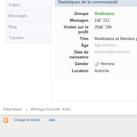
Statistiques de la communauté
Sujets
Groupe
Modérateur
Messages
Messages
1â€¯212
Blog
Visites sur le
28â€¯196
profil
Tutoriels
Titre
Modérateur et Membre 
Âge
Âge inconnu
Date de
Anniversaire inconnu
naissance
Gender
Homme
Location
Autriche
Robot Maker
→
Affichage d'un profil : R1D1
Changer le thème
Aide