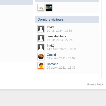
Derniers visiteurs
Invité
10 juil. 2024 - 18:58
lamsahakhera
16 juin 2024 - 22:24
Invité
14 dÃ©c. 2022 - 13:59
Oracid
09 aoÃ»t 2021 - 13:52
Romaric
09 aoÃ»t 2021 - 13:37
Privacy Policy