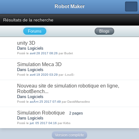
Robot Maker
Résultats de la recherche
Forums
Blogs
unity 3D
Dans Logiciels
Posté le
avril 28 2017 08:26
par Budet
Simulation Meca 3D
Dans Logiciels
Posté le
avril 19 2020 03:29
par -LouiS-
Nouveau site de simulation robotique en ligne,
RobotBench...
Dans Logiciels
Posté le
aoÃ»t 25 2017 07:49
par DavidMansolino
Simulation Robotique
2 pages
Dans Logiciels
Posté le
juil. 05 2017 04:16
par Kirbs
Version complète