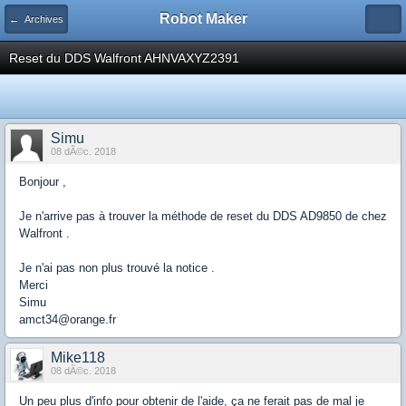
Robot Maker
← Archives
Reset du DDS Walfront AHNVAXYZ2391
Simu
08 dÃ©c. 2018
Bonjour ,
Je n'arrive pas à trouver la méthode de reset du DDS AD9850 de chez
Walfront .
Je n'ai pas non plus trouvé la notice .
Merci
Simu
amct34@orange.fr
Mike118
08 dÃ©c. 2018
Un peu plus d'info pour obtenir de l'aide, ça ne ferait pas de mal je