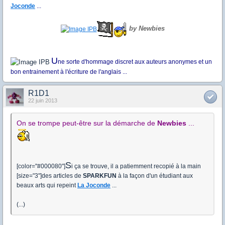
Joconde
...
by Newbies
U
ne sorte d'hommage discret aux auteurs anonymes et un
bon entrainement à l'écriture de l'anglais ...
R1D1
22 juin 2013
On se trompe peut-être sur la démarche de
Newbies
...
S
[color="#000080"]
i ça se trouve, il a patiemment recopié à la main
[size="3"]d
es articles de
SPARKFUN
à la façon d'un étudiant aux
beaux arts qui repeint
La Joconde
...
(...)