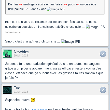
De plus
sa
m'oblige a écrire en anglais et
sa
pourra
s
toujours être
utile pour le BAC dans 2 ans
Bien que le niveau de l'examen soit notoirement à la baisse, je pense
...
qu'écrire un peu plus en français pourrait être chose utile
je dis ça ,je dis rien
Sinon, c'est vrai qu'il est joli ton site ...
Newbies
20 juin 2013
Je pense faire une traduction général du site en toutes les langues
grâce a un plugins apparemment assez efficace, reste a voir si c'est
c'est si efficace que ça surtout avec les grosses fautes d'anglais que
je fais ^^
Tuc
21 juin 2013
Super site, bravo
Pour la traduction,
cette page
peut éventuellement t'intéresser