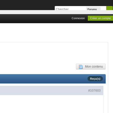
Forums
Connexion
Créer un compte
Mon contenu
Reçu(s)
#107603