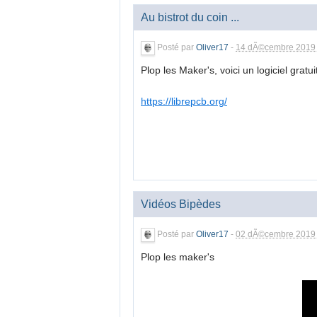
Au bistrot du coin ...
Posté par
Oliver17
-
14 dÃ©cembre 2019 
Plop les Maker's, voici un logiciel gratu
https://librepcb.org/
Vidéos Bipèdes
Posté par
Oliver17
-
02 dÃ©cembre 2019 
Plop les maker's