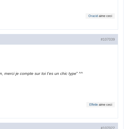
Oracid
aime ceci
#107039
 merci je compte sur toi t'es un chic type
" ^^
Effetle
aime ceci
#107022