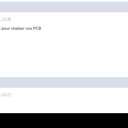
- 10:36
it pour réaliser vos PCB
- 02:27