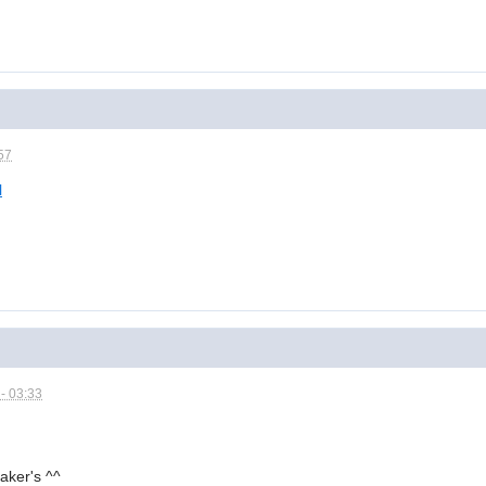
:57
l
- 03:33
Maker's ^^