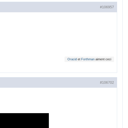
#106957
Oracid
et
Forthman
aiment ceci
#106702