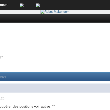
ntact
:17
otique
8:25
cupérer des positions voir autres ^^