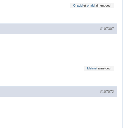
Oracid
et
pmdd
aiment ceci
#107307
Melmet
aime ceci
#107072