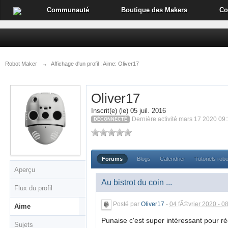
Communauté
Boutique des Makers
Co
Robot Maker
→
Affichage d'un profil : Aime: Oliver17
Oliver17
Inscrit(e) (le) 05 juil. 2016
Dernière activité mars 17 2020 09
DÉCONNECTÉ
Forums
Blogs
Calendrier
Tutoriels rob
Aperçu
Au bistrot du coin ...
Flux du profil
Posté par
Oliver17
-
04 fÃ©vrier 2020 - 0
Aime
Punaise c'est super intéressant pour ré
Sujets