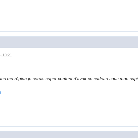
- 10:21
ns ma région je serais super content d'avoir ce cadeau sous mon sapin,
m