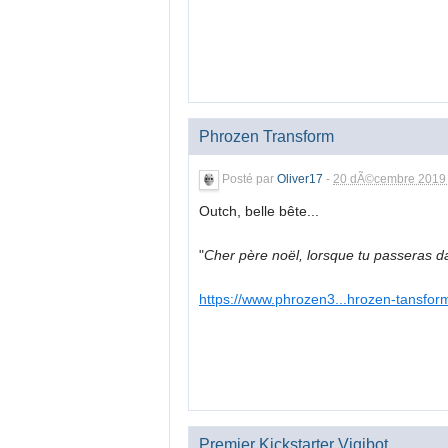
Phrozen Transform
Posté par
Oliver17
-
20 dÃ©cembre 2019 
Outch, belle bête...
"
Cher père noël, lorsque tu passeras da
https://www.phrozen3...hrozen-tansfor
Premier Kickstarter Vigibot