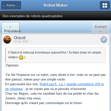
Robot Maker
← Robots à pattes et jambes, humanoïdes, bipèdes, quadrupèdes, hexapodes ...
Des exemples de robots quadrupèdes
«
Suivant
Précédent
»
Oracid
07 juil. 2023
C'était à la robocup à bordeaux aujourd'hui ! J'y étais (mais en simple
visiteur
)
J'ignorais.
J'ai fait l'impasse sur ce salon, sans doute à tort, mais on ne peut pas
être partout, même pour une simple visite.
En parcourant leur site,
RoboCup23 - La + grande compétition d'IA et
de robotique
, je ne voyais pas où je pouvais m'incruster.
Chez les Majors, cela me semblait hors de ma portée et chez les
Juniors, j'étais trop vieux.
Dommage qu'ils n'aient pas communiqué sur le forum.