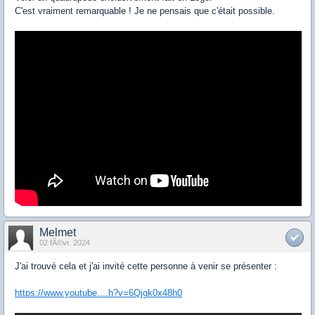
C'est vraiment remarquable ! Je ne pensais que c'était possible.
Melmet
02 fÃ©vr. 2024
J'ai trouvé cela et j'ai invité cette personne à venir se présenter :
https://www.youtube....h?v=6Qjgk0x48h0