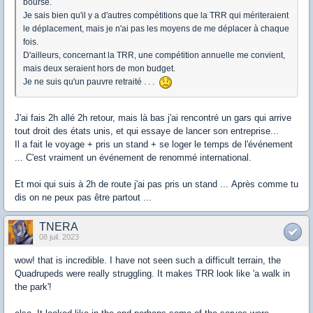
bourse.
Je sais bien qu'il y a d'autres compétitions que la TRR qui mériteraient
le déplacement, mais je n'ai pas les moyens de me déplacer à chaque
fois.
D'ailleurs, concernant la TRR, une compétition annuelle me convient,
mais deux seraient hors de mon budget.
Je ne suis qu'un pauvre retraité . . .
J'ai fais 2h allé 2h retour, mais là bas j'ai rencontré un gars qui arrive
tout droit des états unis, et qui essaye de lancer son entreprise...
Il a fait le voyage + pris un stand + se loger le temps de l'événement
... C'est vraiment un événement de renommé international.
Et moi qui suis à 2h de route j'ai pas pris un stand ... Après comme tu
dis on ne peux pas être partout ...
TNERA
08 juil. 2023
wow! that is incredible. I have not seen such a difficult terrain, the
Quadrupeds were really struggling. It makes TRR look like 'a walk in
the park'!