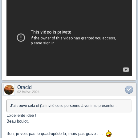
Oracid
02 fÃ©vr. 2024
J'ai trouvé cela et j'ai invité cette personne à venir se présenter :
Excellente idée !
Beau boulot.
Bon, je vois pas le quadrupède là, mais pas grave . . .