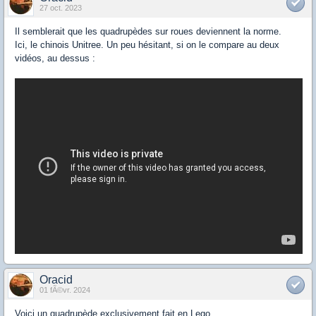
27 oct. 2023
Il semblerait que les quadrupèdes sur roues deviennent la norme.
Ici, le chinois Unitree. Un peu hésitant, si on le compare au deux
vidéos, au dessus :
Oracid
01 fÃ©vr. 2024
Voici un quadrupède exclusivement fait en Lego.