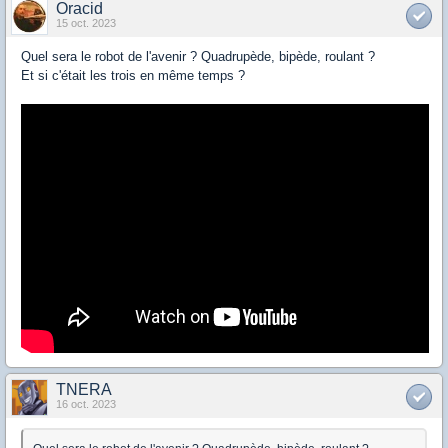
Oracid
15 oct. 2023
Quel sera le robot de l'avenir ? Quadrupède, bipède, roulant ?
Et si c'était les trois en même temps ?
TNERA
16 oct. 2023