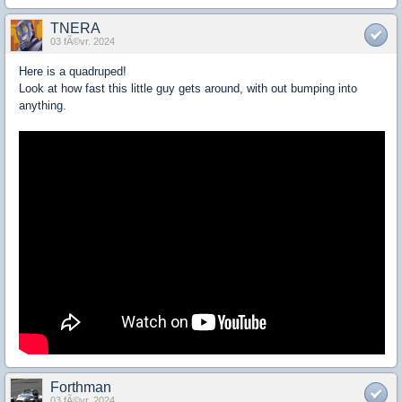
TNERA
03 fÃ©vr. 2024
Here is a quadruped!
Look at how fast this little guy gets around, with out bumping into
anything.
Forthman
03 fÃ©vr. 2024