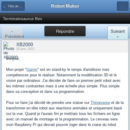
Robot Maker
← Tête de robots, humaine ou animale, animatronique
Terminatosaurus Rex
«
Répondre
Suivant
Précédent
»
XB2000
20 janv. 2021
Bonjour,
Mon projet "
Gamin
" est en stand-by le temps d'améliorer mes
compétences pour le réaliser. Notamment la modélisation 3D et la
vision par ordinateur. J'ai décider de faire un premier petit robot avec
les mêmes contraintes mais à une échelle plus simple. Plus simple
dans sa conception et dans sa programmation.
Pour se faire j'ai décidé de prendre une statue sur
Thingiverse
et de la
transformer en tête robot aux réactions animales et uniquement basé
sur la vue. Quand je l'aurais fini je mettrais tous les fichiers en ligne
avec un manuel de montage et la programmation. Le cerveau sera
mon Raspberry Pi qui devrait pouvoir loger dans le crane du robot.