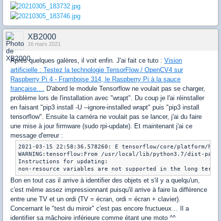
XB2000
16 mars 2021
Après quelques galères, il voit enfin. J'ai fait ce tuto :
Vision
artificielle : Testez la technologie TensorFlow / OpenCV4 sur
Raspberry Pi 4 - Framboise 314, le Raspberry Pi à la sauce
française....
D'abord le module Tensorflow ne voulait pas se charger,
problème lors de l'installation avec "wrapt". Du coup je l'ai réinstaller
en faisant "pip3 install -U --ignore-installed wrapt" puis "pip3 install
tensorflow". Ensuite la caméra ne voulait pas se lancer, j'ai du faire
une mise à jour firmware (sudo rpi-update). Et maintenant j'ai ce
message d'erreur :
2021-03-15 22:58:36.578260: E tensorflow/core/platform/hado
WARNING:tensorflow:From /usr/local/lib/python3.7/dist-pack
Instructions for updating:

non-resource variables are not supported in the long term 
Bon en tout cas il arrive à identifier des objets et s'il y a quelqu'un,
c'est même assez impressionnant puisqu'il arrive à faire la différence
entre une TV et un ordi (TV = écran, ordi = écran + clavier).
Concernant le "test du miroir" c'est pas encore fructueux… Il a
identifier sa mâchoire inférieure comme étant une moto ^^