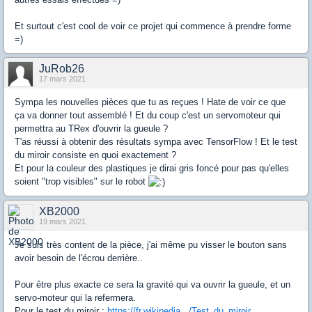
Et surtout c'est cool de voir ce projet qui commence à prendre forme
=)
JuRob26
17 mars 2021
Sympa les nouvelles pièces que tu as reçues ! Hate de voir ce que
ça va donner tout assemblé ! Et du coup c'est un servomoteur qui
permettra au TRex d'ouvrir la gueule ?
T'as réussi à obtenir des résultats sympa avec TensorFlow ! Et le test
du miroir consiste en quoi exactement ?
Et pour la couleur des plastiques je dirai gris foncé pour pas qu'elles
soient "trop visibles" sur le robot
XB2000
19 mars 2021
Je suis très content de la pièce, j'ai même pu visser le bouton sans
avoir besoin de l'écrou derrière..
Pour être plus exacte ce sera la gravité qui va ouvrir la gueule, et un
servo-moteur qui la refermera.
Pour le test du miroir :
https://fr.wikipedia.../Test_du_miroir