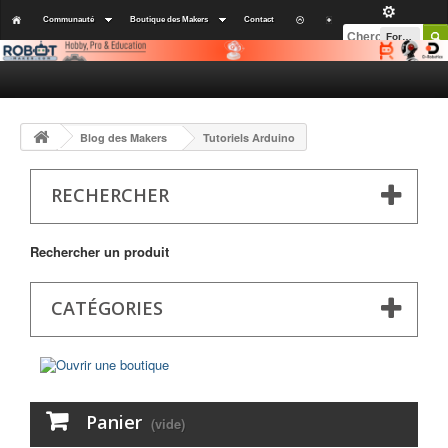
Communauté
Boutique des Makers
Contact
Forums
Blog des Makers
Tutoriels Arduino
RECHERCHER
Rechercher un produit
CATÉGORIES
Panier
(vide)