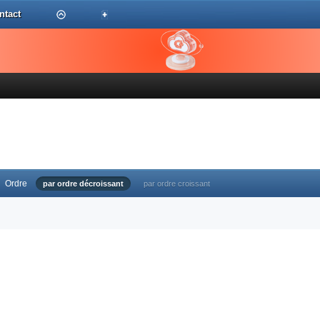
ntact
Ordre
par ordre décroissant
par ordre croissant