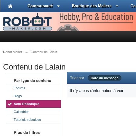
Communauté
Boutique des Makers
Co
Robot Maker
→
Contenu de Lalain
Contenu de Lalain
Trier par
Date du message
Par type de contenu
Forums
Il n'y a pas d'information à voir.
Blogs
Actu Robotique
Calendrier
Tutoriels robotique
Plus de filtres