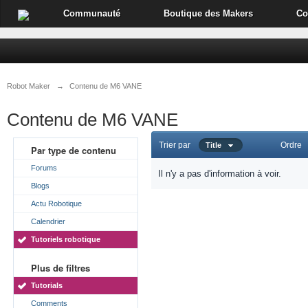
Communauté
Boutique des Makers
Co
Robot Maker
→
Contenu de M6 VANE
Contenu de M6 VANE
Trier par
Ordre
Title
Par type de contenu
Forums
Il n'y a pas d'information à voir.
Blogs
Actu Robotique
Calendrier
Tutoriels robotique
Plus de filtres
Tutorials
Comments