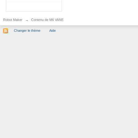
Robot Maker
→
Contenu de M6 VANE
Changer le thème
Aide