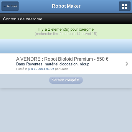
Robot Maker
← Accueil
Contenu de xaerome
Il y a 1 élément(s) pour xaerome
(recherche limitée depuis 14-aoÃ»t 15)
A VENDRE : Robot Bioloid Premium - 550 €
Dans Reventes, matériel d'occasion, récup
Posté le
juin 19 2014 01:26
par Lalain
Version complète