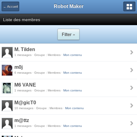
Robot Maker
← Accueil
Liste des membres
Filter »
M. Tilden
1 messages · Groupe : Membres ·
Mon contenu
m0j
6 messages · Groupe : Membres ·
Mon contenu
M6 VANE
1 messages · Groupe : Membres ·
Mon contenu
M@gicT0
10 messages · Groupe : Membres ·
Mon contenu
m@ttz
1 messages · Groupe : Membres ·
Mon contenu