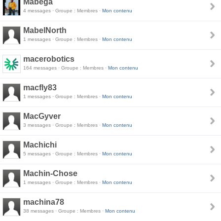
Mabega
4 messages · Groupe : Membres ·
Mon contenu
MabelNorth
1 messages · Groupe : Membres ·
Mon contenu
macerobotics
164 messages · Groupe : Membres ·
Mon contenu
macfly83
1 messages · Groupe : Membres ·
Mon contenu
MacGyver
3 messages · Groupe : Membres ·
Mon contenu
Machichi
5 messages · Groupe : Membres ·
Mon contenu
Machin-Chose
1 messages · Groupe : Membres ·
Mon contenu
machina78
38 messages · Groupe : Membres ·
Mon contenu