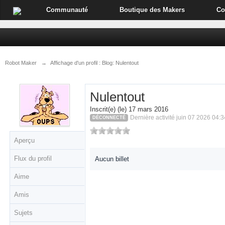
Communauté
Boutique des Makers
Co
Robot Maker
→
Affichage d'un profil : Blog: Nulentout
Nulentout
Inscrit(e) (le) 17 mars 2016
Dernière activité juin 07 2026 04:3
DÉCONNECTÉ
Aperçu
Flux du profil
Aucun billet
Aime
Amis
Sujets