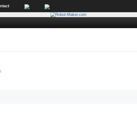
ntact
4