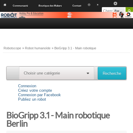
Communauté
Boutique des Makers
Contact
Forums
Robotscope
»
Robot humanoïde
»
BioGripp 3.1 - Main robotique
Choisir une catégorie
Recherche
0
Connexion
Créez votre compte
Connexion par Facebook
Publiez un robot
BioGripp 3.1 - Main robotique
Berlin