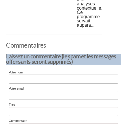
analyses
contextuelle.
Ce
programme
servait
aupara...
Commentaires
Laissez un commentaire (le spam et les messages
offensants seront supprimés)
Votre nom
Votre email
Titre
Commentaire