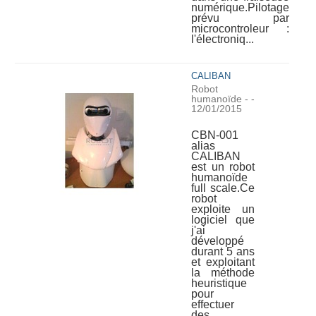
numérique.Pilotage
prévu par
microcontroleur :
l'électroniq...
CALIBAN
Robot
humanoïde
-
-
12/01/2015
CBN-001
alias
CALIBAN
est un robot
humanoïde
full scale.Ce
robot
exploite un
logiciel que
j'ai
développé
durant 5 ans
et exploitant
la méthode
heuristique
pour
effectuer
des