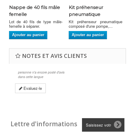
Nappe de 40 fils mâle
Kit préhenseur
Mo
femelle
pneumatique
40
Lot de 40 fils de type mâle-
Kit préhenseur pneumatique
Un
femelle à séparer.
composé d'une pompe,...
MOS
Ajouter au panier
Ajouter au panier
NOTES ET AVIS CLIENTS
personne n'a encore posté d'avis
dans cette langue
Evaluez-le
Lettre d'informations