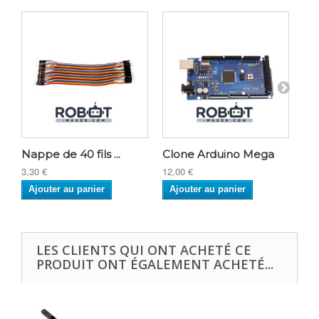
Nappe de 40 fils ...
Clone Arduino Mega
Br
3,30 €
12,00 €
2,7
Ajouter au panier
Ajouter au panier
A
LES CLIENTS QUI ONT ACHETÉ CE
PRODUIT ONT ÉGALEMENT ACHETÉ...