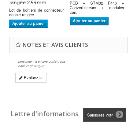
rangée 2.54mm
PCB + STM32 F446 +
Car
Convertisseurs + modules
con
Lot de boîtiers de connecteur
can...
double rangée...
A
Ajouter au panier
Ajouter au panier
NOTES ET AVIS CLIENTS
personne n'a encore posté d'avis
dans cette langue
Evaluez-le
Lettre d'informations