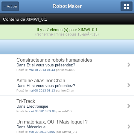
Robot Maker
← Accueil
Contenu de XIMWI_0:1
Il y a 7 élément(s) pour XIMWI_0:1
(recherche limitée depuis 15-aoÃ»t 15)
Constructeur de robots humanoides
Dans Et si vous vous présentiez?
Posté le
mai 10 2013 04:43
par seb03000
Antoine alias IronChan
Dans Et si vous vous présentiez?
Posté le
mai 08 2013 03:13
par IronChan
Tri-Track
Dans Electronique
Posté le
avril 30 2013 09:06
par seb2d2
Un matériaux, OUI ! Mais lequel ?
Dans Mécanique
Posté le
avril 30 2013 08:07
par XIMWI_0:1