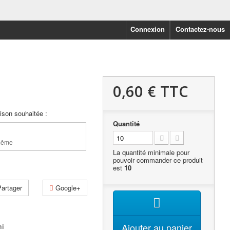
Connexion
Contactez-nous
0,60 €
TTC
aison souhaitée :
Quantité
 même
La quantité minimale pour
pouvoir commander ce produit
est
10
artager
Google+
Ajouter au panier
mi