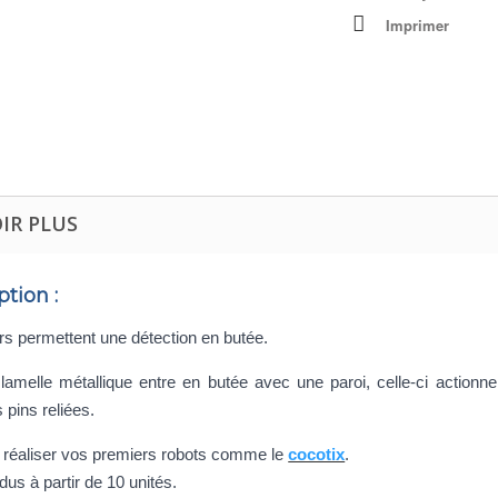
Imprimer
IR PLUS
ption :
s permettent une détection en butée.
lamelle métallique entre en butée avec une paroi, celle-ci actionn
s pins reliées.
r réaliser vos premiers robots comme le
cocotix
.
dus à partir de 10 unités.