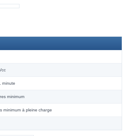
Vcc
1 minute
res minimum
 minimum à pleine charge
m