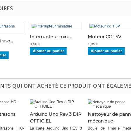
OIRES
Interrupteur mini...
Moteur CC 1.5V
raso...
0,50 €
1,35 €
Ajouter au panier
Ajouter au panier
nier
ENTS QUI ONT ACHETÉ CE PRODUIT ONT ÉGALEME
trasons
Arduino Uno Rev 3 DIP
Nettoyeur de pan
OFFICIEL
mécanique
ltrasons HC-
La carte Arduino Uno REV 3
Boule de limaille métal