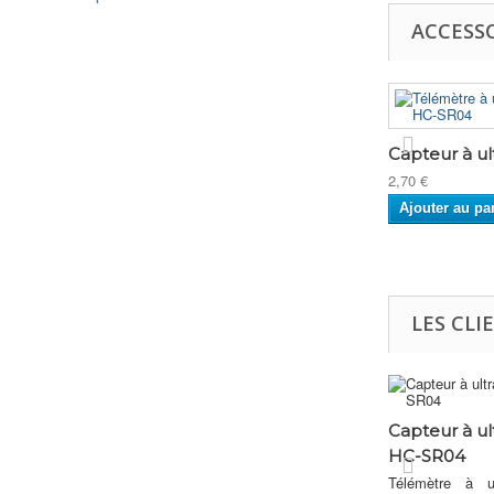
ACCESS
Capteur à ult
2,70 €
Ajouter au pa
LES CLI
Capteur à ul
HC-SR04
Télémètre à u