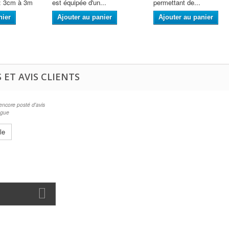
 : 3cm à 3m
est équipée d'un...
permettant de...
nier
Ajouter au panier
Ajouter au panier
 ET AVIS CLIENTS
encore posté d'avis
ngue
le