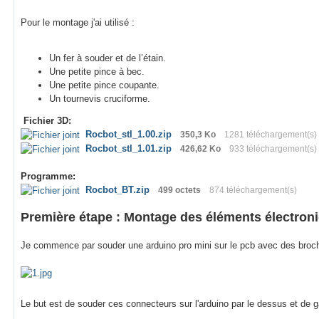
Pour le montage j'ai utilisé :
Un fer à souder et de l’étain.
Une petite pince à bec.
Une petite pince coupante.
Un tournevis cruciforme.
Fichier 3D:
Rocbot_stl_1.00.zip
350,3 Ko
1281 téléchargement(s)
Rocbot_stl_1.01.zip
426,62 Ko
933 téléchargement(s)
Programme:
Rocbot_BT.zip
499 octets
874 téléchargement(s)
Première étape : Montage des éléments électron
Je commence par souder une arduino pro mini sur le pcb avec des broche
Le but est de souder ces connecteurs sur l'arduino par le dessus et de g