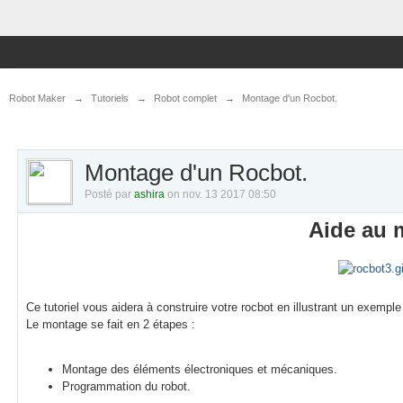
Robot Maker
→
Tutoriels
→
Robot complet
→
Montage d'un Rocbot.
Montage d'un Rocbot.
Posté par
ashira
on nov. 13 2017 08:50
Aide au 
Ce tutoriel vous aidera à construire votre rocbot en illustrant un exemp
Le montage se fait en 2 étapes :
Montage des éléments électroniques et mécaniques.
Programmation du robot.