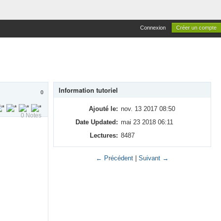
Connexion
Créer un compte
Information tutoriel
0
Ajouté le:
nov. 13 2017 08:50
0
Notes
Date Updated:
mai 23 2018 06:11
Lectures:
8487
← Précédent
|
Suivant →