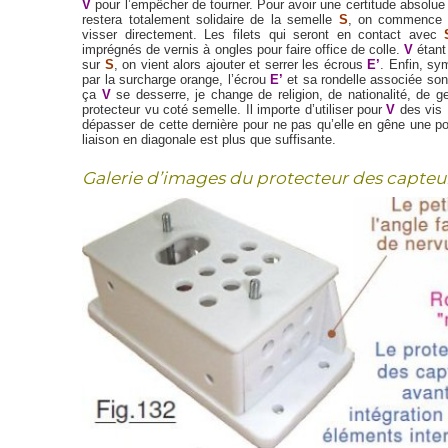
V
pour l’empêcher de tourner. Pour avoir une certitude absolue 
restera totalement solidaire de la semelle
S
, on commence p
visser directement. Les filets qui seront en contact avec
imprégnés de vernis à ongles pour faire office de colle.
V
étant
sur
S
, on vient alors ajouter et serrer les écrous
E’
. Enfin, sy
par la surcharge orange, l’écrou
E’
et sa rondelle associée son
ça
V
se desserre, je change de religion, de nationalité, de gen
protecteur vu coté semelle. Il importe d’utiliser pour
V
des vis 
dépasser de cette dernière pour ne pas qu’elle en gêne une po
liaison en diagonale est plus que suffisante.
Galerie d’images du protecteur des capteur