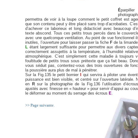
É
parpil
photogr
permettra de voir à la loupe comment le petit coffret est agen
que son contenu peut y être placé sans trop d’acrobaties. C’es
d’achever ce laborieux et long didacticiel avec beaucoup d
texte abscond. Tous ces petits trous percés dans le couvercle 
avec une quelconque ventilation. Au point de vue fonctionnel i
inutiles, l’ouverture pour laisser passer la fiche
F
de la limande
L
étant largement suffisante pour permettre aux divers capte
correctement assujettis à la température, à l’humidité relativ
atmosphérique. C’est simplement cette maladie à toujours v
foultitude de petits trous sous prétexte que ça fait beau. Don
vous séduit pas, contentez-vous des trois ouvertures de fonct
la poussière aura plus de mal à pénétrer.
Sur la Fig.135 le petit bornier
I
qui servira à piloter une évent
puissance est bien visible, et centré sur l’ouverture latérale
en
R
sur la photographie de la Fig.136 l’utilisation d’écrou
ajustés avec finesse en « hauteur » pour servir d’appui au couv
le déformer au moment du serrage des écrous
E
.
>> Page suivante.