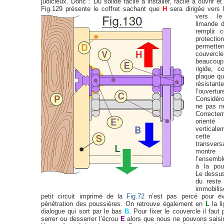
judicieux. Donc : Du solide facile à installer, facile à ouvrir et
Fig.129 présente le coffret sachant que
H
sera dirigée vers 
vers 
limande d
remplir 
protectio
permetten
couvercle
beaucoup 
rigide, 
plaque qu
résistan
l’ouvertu
Considéro
ne pas né
Correcte
orienté
verticale
cette
transvers
montre
l’ensembl
à la po
Le dess
du reste 
immobili
petit circuit imprimé de la
Fig.72
n’est pas percé pour évi
pénétration des poussières. On retrouve également en
L
la l
dialogue qui sort par le bas
B
. Pour fixer le couvercle il faut 
serrer ou desserrer l’écrou
E
alors que nous ne pouvons saisir