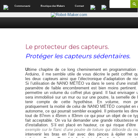
Communauté
Boutique des Makers
Contact
Le protecteur des capteurs.
Protéger les capteurs sédentaires.
U
ltime chapitre de ce long cheminement en programmation d
Arduino, il me semble utile de vous décrire le petit coffret q
les deux capteurs ainsi que l’électronique d’adaptation de ni
Si l’utilisation de NANO MÉTÉO va dans le sens d’une installa
paramètre de faible encombrement est bien moins pertinent
permettre un volume du coffret plus grand. Il faut envisager u
sera immobilisé sur un mur ou sur une poutre, la semelle de l
tenir compte de cette hypothèse. En volume, mon pro
pratiquement la moitié de celui de NANO MÉTÉO complet en c
autonome, ce qui pourrait sembler exagéré. Il présente les di
tout de 87mm x 45mm x 83mm ce qui pour un objet de ce typ
fait acceptable. On va lui demander une grande robustesse et 
d’installation. S’il est placé en hauteur, ce qui risque d’êtr
exemple sur le flanc d’une poutre de toiture qui déborde du m
intervenir les bras en l’air avec des pinces à épiler ne s