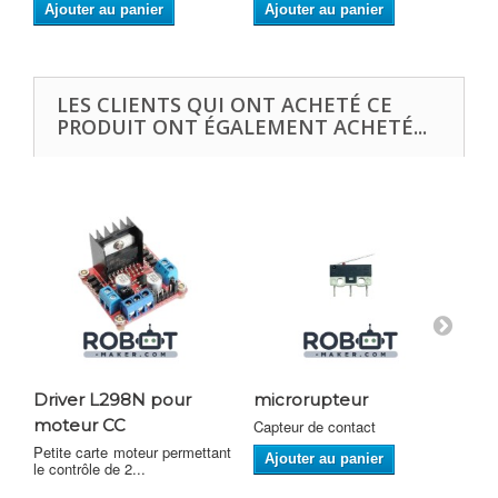
Ajouter au panier
Ajouter au panier
A
LES CLIENTS QUI ONT ACHETÉ CE
PRODUIT ONT ÉGALEMENT ACHETÉ...
Driver L298N pour
microrupteur
Mo
moteur CC
X5
Capteur de contact
Petite carte moteur permettant
Cam
Ajouter au panier
le contrôle de 2...
la 