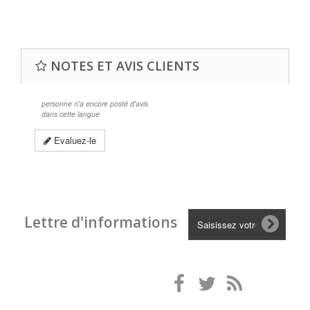
A
NOTES ET AVIS CLIENTS
personne n'a encore posté d'avis
dans cette langue
Evaluez-le
Lettre d'informations