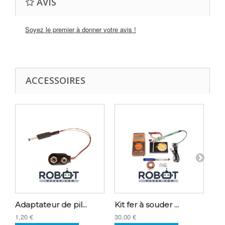
AVIS
Soyez le premier à donner votre avis !
ACCESSOIRES
Adaptateur de pil...
Kit fer à souder ...
Bar
1,20 €
30,00 €
0,4