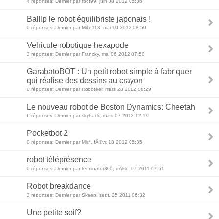
4 réponses: Dernier par rbot99, juin 08 2012 05:36
BallIp le robot équilibriste japonais !
0 réponses: Dernier par Mike118, mai 10 2012 08:50
Vehicule robotique hexapode
3 réponses: Dernier par Francky, mai 06 2012 07:50
GarabatoBOT : Un petit robot simple à fabriquer
qui réalise des dessins au crayon
0 réponses: Dernier par Roboteer, mars 28 2012 08:29
Le nouveau robot de Boston Dynamics: Cheetah
6 réponses: Dernier par skyhack, mars 07 2012 12:19
Pocketbot 2
0 réponses: Dernier par Mic*, fÃ©vr. 18 2012 05:35
robot téléprésence
0 réponses: Dernier par terminator800, dÃ©c. 07 2011 07:51
Robot breakdance
3 réponses: Dernier par Skeep, sept. 25 2011 06:32
Une petite soif?