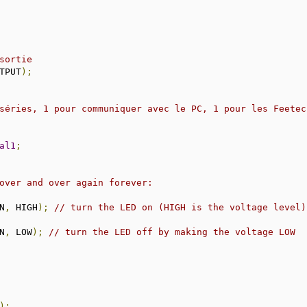
sortie
TPUT
);
séries, 1 pour communiquer avec le PC, 1 pour les Feetec
al1
;
over and over again forever:
N
,
 HIGH
);
// turn the LED on (HIGH is the voltage level)
N
,
 LOW
);
// turn the LED off by making the voltage LOW
);