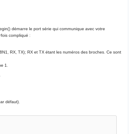
begin() démarre le port série qui communique avec votre
rfois compliqué :
_8N1, RX, TX); RX et TX étant les numéros des broches. Ce sont
he 1.
s
ar défaut).