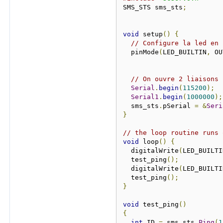
SMS_STS sms_sts
;
void
 setup
()
{
// Configure la led en 
  pinMode
(
LED_BUILTIN
,
 OU
// On ouvre 2 liaisons 
Serial
.
begin
(
115200
);
Serial1
.
begin
(
1000000
);
  sms_sts
.
pSerial 
=
&
Seri
}
// the loop routine runs 
void
 loop
()
{
  digitalWrite
(
LED_BUILTI
  test_ping
();
  digitalWrite
(
LED_BUILTI
  test_ping
();
}
void
 test_ping
()
{
int
 ID 
=
 sms_sts
.
Ping
(
1