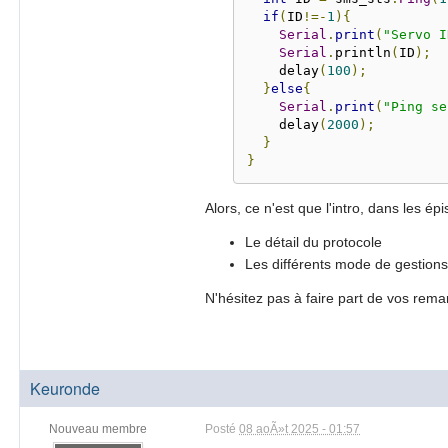
if
(
ID
!=-
1
){
Serial
.
print
(
"Servo I
Serial
.
println
(
ID
);
    delay
(
100
);
}
else
{
Serial
.
print
(
"Ping se
    delay
(
2000
);
}
}
Alors, ce n'est que l'intro, dans les ép
Le détail du protocole
Les différents mode de gestions
N'hésitez pas à faire part de vos remar
Keuronde
Nouveau membre
Posté
08 aoÃ»t 2025 - 01:57