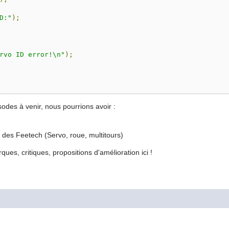
D:"
);
rvo ID error!\n"
);
isodes à venir, nous pourrions avoir :
 des Feetech (Servo, roue, multitours)
ques, critiques, propositions d'amélioration ici !