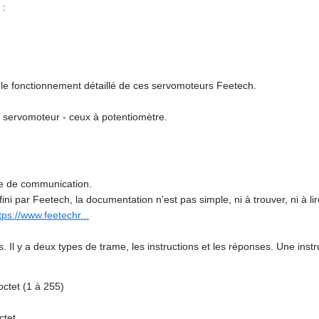
 :
le fonctionnement détaillé de ces servomoteurs Feetech.
e servomoteur - ceux à potentiomètre.
le de communication.
i par Feetech, la documentation n'est pas simple, ni à trouver, ni à lire
tps://www.feetechr...
s. Il y a deux types de trame, les instructions et les réponses. Une instru
octet (1 à 255)
ctet