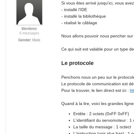
Si vous êtes arrivé jusqu'ici, vous avez
- installé l'IDE
- installé la bibliothèque
- réalisé le câblage
Membres
6 messages
Nous allons pouvoir nous pencher sur 
Gender:
Male
Ce qui suit est valable pour un type d
Le protocole
Penchons nous un peu sur le protoco
Le protocole de communication est défin
Pour la trouver, le lien direct est ici :
ht
Quand à la lire, voici les grandes ligne
Entête : 2 octets (0xFF 0xFF)
L'identifiant du servomoteur : 1 
La taille du message : 1 octect
L'instruction (voir plus bas) : 1 o