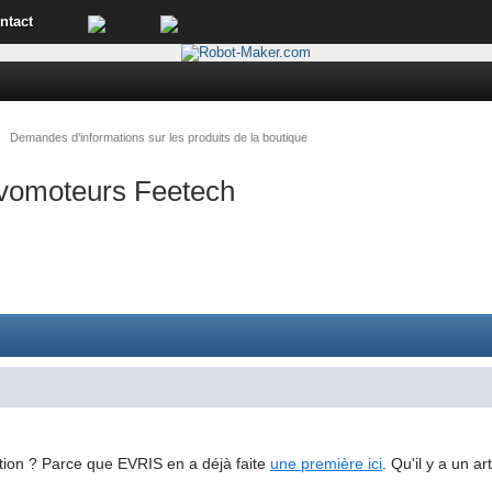
ntact
→
Demandes d'informations sur les produits de la boutique
rvomoteurs Feetech
tion ? Parce que EVRIS en a déjà faite
une première ici
. Qu'il y a un ar