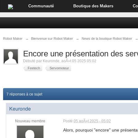
Communauté
Boutique des Makers
Co
Robot Maker
→
Bienvenue sur Robot Maker
→
News de la boutique Robot Maker
Encore une présentation des se
Débuté par
Keuronde
,
aoÃ»t 05 2025 05:02
Feetech
Servomoteur
7 réponses à ce sujet
Keuronde
Nouveau membre
Posté
05 aoÃ»t 2025 - 05:02
Alors, pourquoi "encore" une présenta