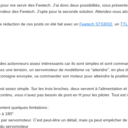
u pour me servir des Feetech. J'ai donc deux possibilités, vous présent
ondeur des Feetech. J'opte p
our
la seconde solution. Attendez-vous alors
la rédaction de ces posts on été fait avec un
Feetech STS3032
, un
TTL
s actionneurs assez intéressants car ils sont simples et sont comman
ez une tension, un servomoteur de modélisme va "attendre", en plus de 
la consigne envoyée, va commander son moteur pour atteindre la posit
t assez simple. Sur les trois broches, deux servent à l'alimentation et 
ntinu, vous n'avez pas besoin de pont en H pour les piloter. Tout est 
tent quelques limitations :
e à 180°
r par servomoteur. C'est peut-être un détail, mais ça peut empêcher de r
se du servomoteur