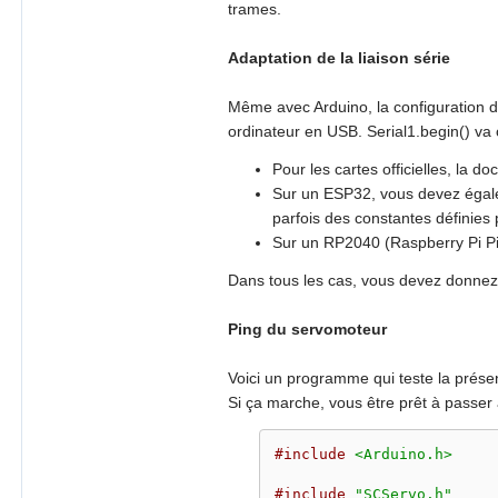
trames.
Adaptation de la liaison série
Même avec Arduino, la configuration de
ordinateur en USB. Serial1.begin() va o
Pour les cartes officielles, la do
Sur un ESP32, vous devez égale
parfois des constantes définies p
Sur un RP2040 (Raspberry Pi Pic
Dans tous les cas, vous devez donnez
Ping du servomoteur
Voici un programme qui teste la présen
Si ça marche, vous être prêt à passer à
#include
<Arduino.h>
#include
"SCServo.h"