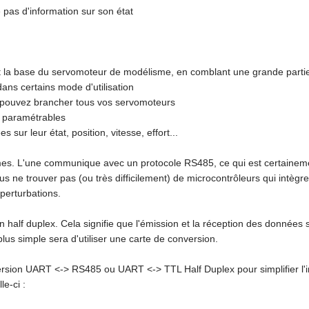
 pas d'information sur son état
la base du servomoteur de modélisme, en comblant une grande partie
 dans certains mode d'utilisation
us pouvez brancher tous vos servomoteurs
nt paramétrables
s sur leur état, position, vitesse, effort...
s. L'une communique avec un protocole RS485, ce qui est certainement 
s ne trouver pas (ou très difficilement) de microcontrôleurs qui intègre
 perturbations.
n half duplex. Cela signifie que l'émission et la réception des données
 plus simple sera d'utiliser une carte de conversion.
rsion UART <-> RS485 ou UART <-> TTL Half Duplex pour simplifier l'i
e-ci :