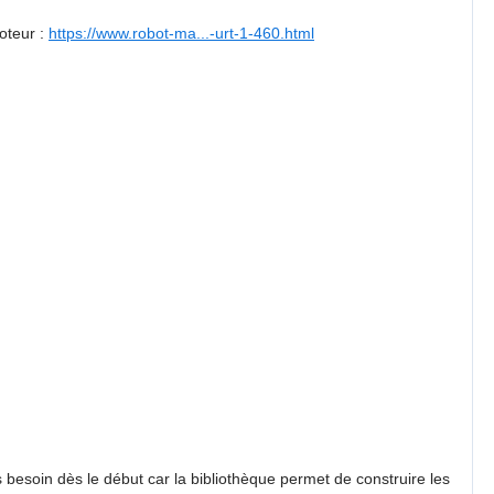
oteur :
https://www.robot-ma...-urt-1-460.html
s besoin dès le début car la bibliothèque permet de construire les